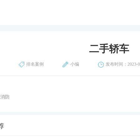
GEO解决方案
GEO信源投放
整合营销解决方案
二手轿车
排名案例
小编
发布时间：2023-09
防消防
荐