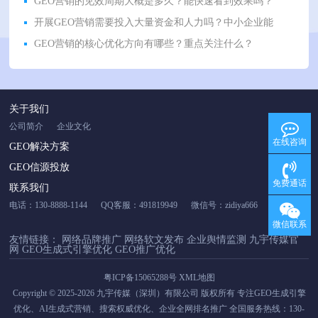
GEO营销的见效周期大概是多久？能快速看到效果吗？
开展GEO营销需要投入大量资金和人力吗？中小企业能
GEO营销的核心优化方向有哪些？重点关注什么？
关于我们
公司简介
企业文化
在线咨询
GEO解决方案
GEO信源投放
免费通话
联系我们
电话：130-8888-1144
QQ客服：491819949
微信号：zidiya666
微信联系
友情链接：
网络品牌推广
网络软文发布
企业舆情监测
九宇传媒官
网
GEO生成式引擎优化
GEO推广优化
粤ICP备15065288号
XML地图
Copyright © 2025-2026 九宇传媒（深圳）有限公司 版权所有 专注GEO生成引擎
优化、AI生成式营销、搜索权威优化、企业全网排名推广 全国服务热线：130-