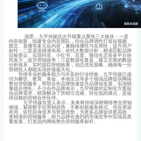
据悉，九宇传媒此次升级重点聚焦三大板块：一是
内容创新，组建专业内容团队，结合品牌调性打造短视频、
图文、直播等多元化内容，兼顾传播性与实用性，提升用户
粘性；二是渠道精准布局，依托大数据分析，精准匹配品牌
目标受众，实现抖音、小红书、百度、微信生态等多平台协
同发力，提升营销效率；三是数据化复盘，建立完善的数据
分析体系，实时跟踪营销效果，动态优化策略，确保每一分
营销投入都能实现价值最大化。
凭借专业的服务能力与丰富的行业经验，九宇传媒已成
功为餐饮、教育、美妆、本地生活等多个领域品牌提供网络
整合营销服务，帮助合作品牌快速提升品牌知名度，实现销
量稳步增长。不少合作品牌表示，九宇传媒的定制化方案贴
合品牌需求，精准解决了营销引流难、转化低的痛点，是值
得信赖的营销合作伙伴。
九宇传媒负责人表示，未来将持续深耕网络整合营销
领域，紧跟数字化营销趋势，不断创新服务模式、优化资源
布局，依托自身技术与资源优势，为更多品牌提供更高效、
更精准的营销服务，助力品牌在激烈的市场竞争中实现高质
量发展，打造国内网络整合营销服务标杆。